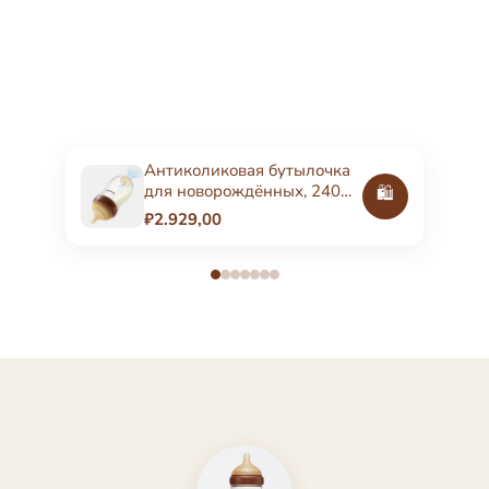
Антиколиковая бутылочка
для новорождённых, 240
🛍️
мл, стеклянная
₽2.929,00