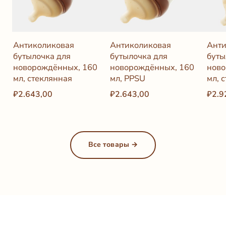
Антиколиковая
Антиколиковая
Анти
бутылочка для
бутылочка для
буты
новорождённых, 160
новорождённых, 160
ново
мл, стеклянная
мл, PPSU
мл, 
₽2.643,00
₽2.643,00
₽2.9
Все товары →