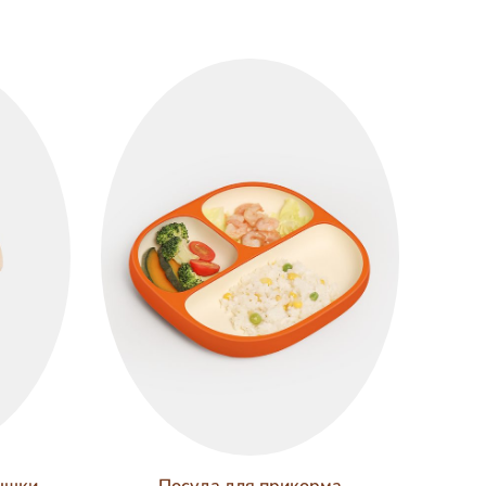
ышки
Посуда для прикорма