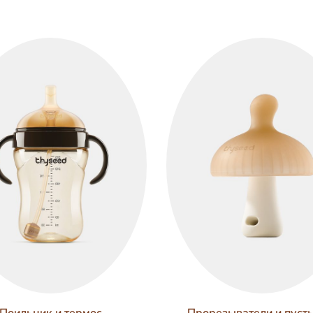
Поильник и термос
Прорезыватели и пуст