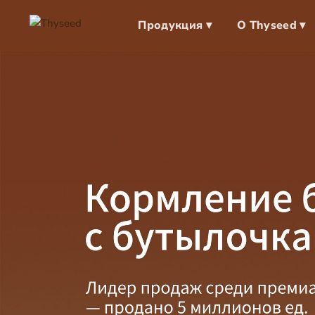
Продукция ▾
О Thyseed ▾