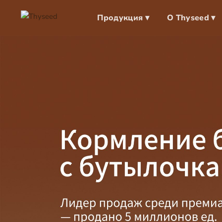
Продукция ▾
О Thyseed ▾