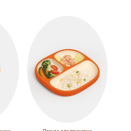
ышки
Посуда для прикорма