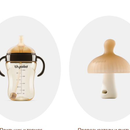
Поильник и термос
Прорезыватели и пуст