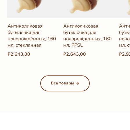
Антиколиковая
Антиколиковая
Анти
бутылочка для
бутылочка для
буты
новорождённых, 160
новорождённых, 160
ново
мл, стеклянная
мл, PPSU
мл, 
₽2.643,00
₽2.643,00
₽2.9
Все товары →