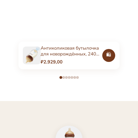
Антиколиковая бутылочка
для новорождённых, 240
🛍️
мл, стеклянная
₽2.929,00