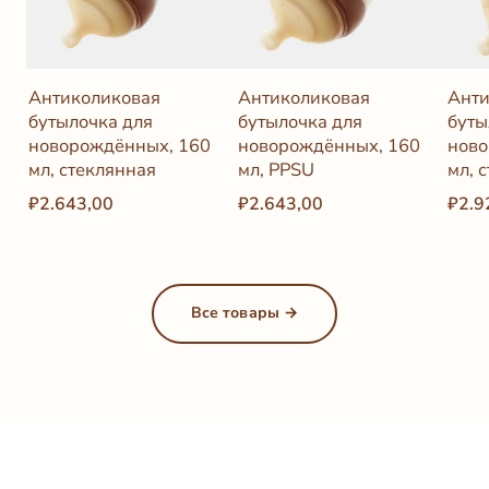
Антиколиковая
Антиколиковая
Анти
бутылочка для
бутылочка для
буты
новорождённых, 160
новорождённых, 160
ново
мл, стеклянная
мл, PPSU
мл, 
₽2.643,00
₽2.643,00
₽2.9
Все товары →