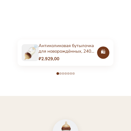
Антиколиковая бутылочка
для новорождённых, 240
🛍️
мл, стеклянная
₽2.929,00