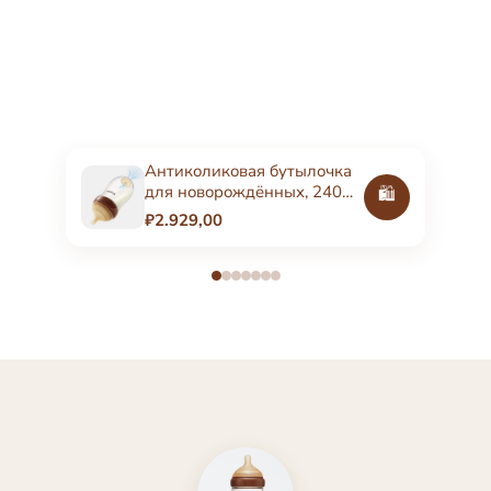
Антиколиковая бутылочка
для новорождённых, 240
🛍️
мл, стеклянная
₽2.929,00