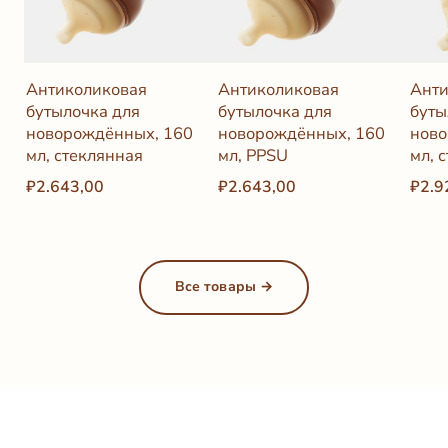
Антиколиковая
Антиколиковая
Анти
бутылочка для
бутылочка для
буты
новорождённых, 160
новорождённых, 160
ново
мл, стеклянная
мл, PPSU
мл, 
₽2.643,00
₽2.643,00
₽2.9
Все товары →