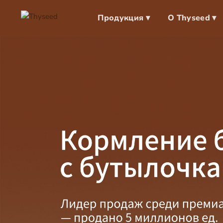
Продукция ▾
О Thyseed ▾