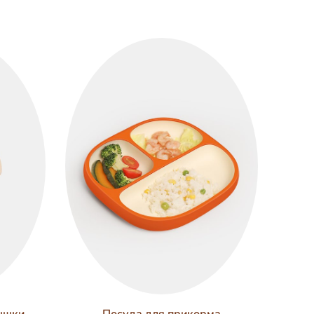
ышки
Посуда для прикорма