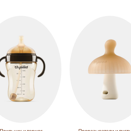
Поильник и термос
Прорезыватели и пуст