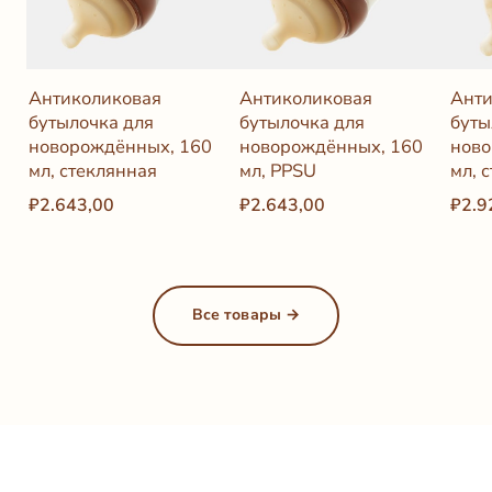
Антиколиковая
Антиколиковая
Анти
бутылочка для
бутылочка для
буты
новорождённых, 160
новорождённых, 160
ново
мл, стеклянная
мл, PPSU
мл, 
₽2.643,00
₽2.643,00
₽2.9
Все товары →