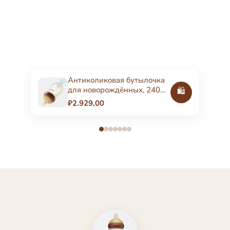
Антиколиковая бутылочка
для новорождённых, 240
🛍️
мл, стеклянная
₽2.929,00